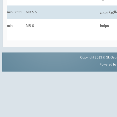
38:21 min
5.5 MB
min
0 MB
helps
Copyright
2013
© St. Geor
Powered by 